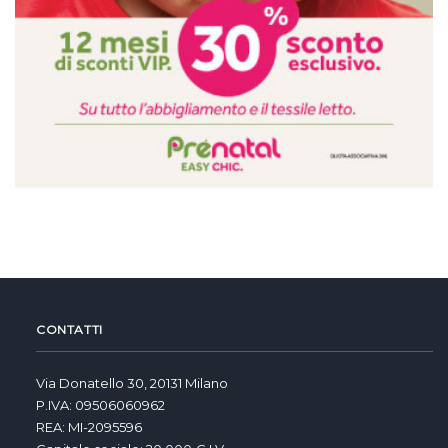
CONTATTI
Via Donatello 30, 20131 Milano
P.IVA: 09506060962
REA: MI-2095596