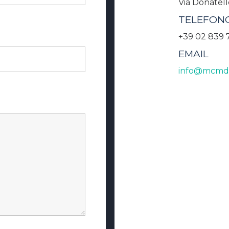
Via Donatell
TELEFON
+39 02 839 
EMAIL
info@mcmdigi