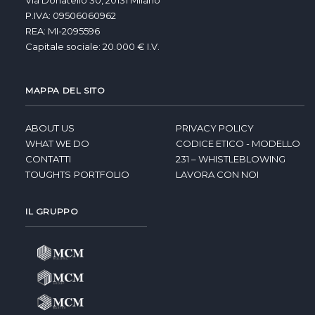
Via Donatello 30, 20131 Milano
P.IVA: 09506060962
REA: MI-2095596
Capitale sociale: 20.000 € I.V.
MAPPA DEL SITO
ABOUT US
PRIVACY POLICY
WHAT WE DO
CODICE ETICO - MODELLO
CONTATTI
231 – WHISTLEBLOWING
TOUGHTS
PORTFOLIO
LAVORA CON NOI
IL GRUPPO