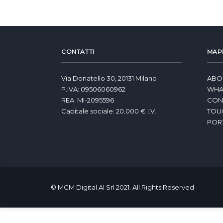
CONTATTI
MAPP
Via Donatello 30, 20131 Milano
ABO
P.IVA: 09506060962
WHA
REA: MI-2095596
CONT
Capitale sociale: 20.000 € I.V.
TOU
POR
© MCM Digital AI Srl 2021. All Rights Reserved